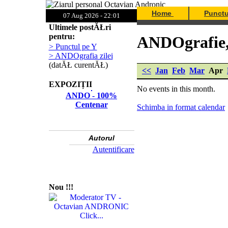
Home
Punctu
07 Aug 2026 - 22:01
Ultimele postĂŁri
pentru:
ANDOgrafie,
> Punctul pe Y
> ANDOgrafia zilei
(datĂŁ curentĂŁ)
<<
Jan
Feb
Mar
Apr
EXPOZIȚII
No events in this month.
ANDO - 100%
Centenar
Schimba in format calendar
Autorul
Autentificare
Nou !!!
Click...