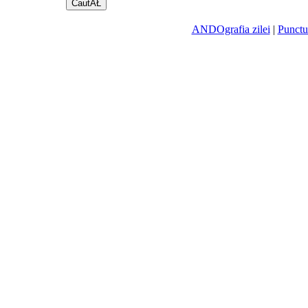
ANDOgrafia zilei
|
Punctu