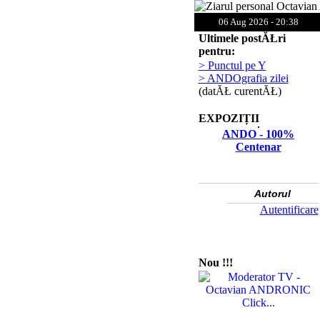
06 Aug 2026 - 20:38
Ultimele postĂŁri
pentru:
> Punctul pe Y
> ANDOgrafia zilei
(datĂŁ curentĂŁ)
EXPOZIȚII
ANDO - 100%
Centenar
Autorul
Autentificare
Nou !!!
Click...