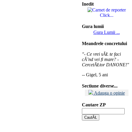
Inedit
Click...
Gura lumii
Gura Lumii ...
Meandrele concretului
"- Ce vrei sĂŁ te faci
cĂ˘nd vei fi mare? -
CercetĂŁtor DANONE!"
-- Gigel, 5 ani
Sectiune diverse...
Adauga o opinie
Cautare ZP