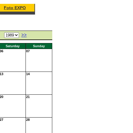
Foto EXPO
>>
Saturday
Sunday
06
07
13
14
20
21
27
28