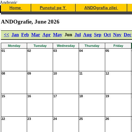
Home
Punctul pe Y
ANDOgrafia zilei
ANDOgrafie, June 2026
<<
Jan
Feb
Mar
Apr
May
Jun
Jul
Aug
Sep
Oct
Nov
Dec
Monday
Tuesday
Wednesday
Thursday
Friday
01
02
03
04
05
08
09
10
11
12
15
16
17
18
19
22
23
24
25
26