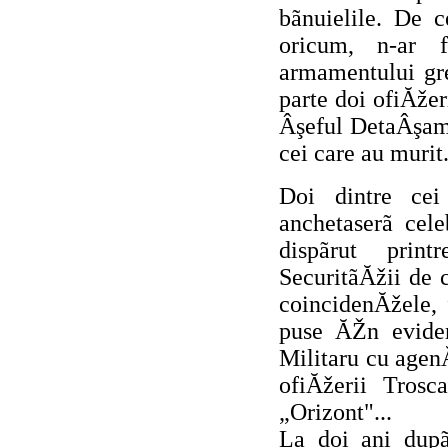
bãnuielile. De c
oricum, n-ar 
armamentului gre
parte doi ofiĂže
Âşeful DetaÂşame
cei care au murit
Doi dintre ce
anchetaserã cel
dispãrut print
SecuritãĂžii de 
coincidenĂžele,
puse ĂŽn eviden
Militaru cu agen
ofiĂžerii Tros
„Orizont"...
La doi ani dup