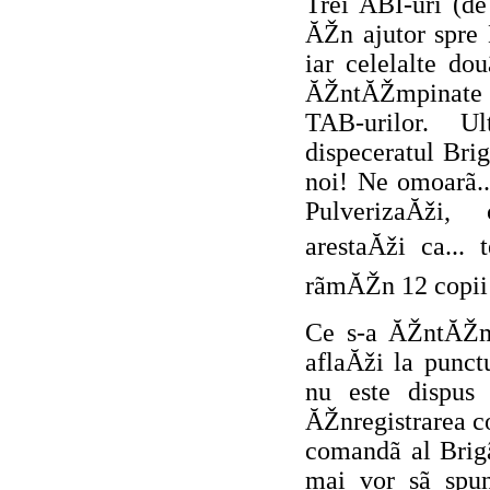
Trei ABI-uri (de
ĂŽn ajutor spre
iar celelalte do
ĂŽntĂŽmpinate c
TAB-urilor. U
dispeceratul Bri
noi! Ne omoarã..
PulverizaĂži, 
arestaĂži ca... 
rãmĂŽn 12 copii 
Ce s-a ĂŽntĂŽmp
aflaĂži la punc
nu este dispus
ĂŽnregistrarea c
comandã al Brigã
mai vor sã spu