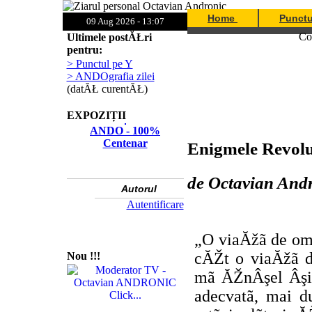
Home
Punctu
09 Aug 2026 - 13:07
Com
Ultimele postĂŁri
pentru:
> Punctul pe Y
> ANDOgrafia zilei
(datĂŁ curentĂŁ)
EXPOZIȚII
ANDO - 100%
Centenar
Enigmele Revo
de Octavian And
Autorul
Autentificare
„O viaĂžã de om 
cĂŽt o viaĂžã 
Nou !!!
mã ĂŽnÂşel Âşi 
adecvatã, mai d
Click...