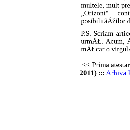
multele, mult pr
„Orizont" c
posibilitãĂžilor
P.S. Scriam arti
urmĂŁ. Acum, ĂŽ
mĂŁcar o virg
<< Prima atest
2011)
:::
Arhiva 