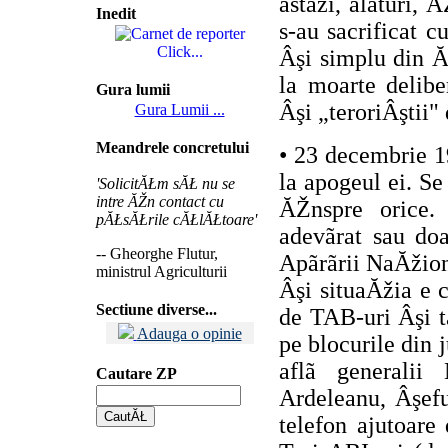
astãzi, alãturi, 
Inedit
s-au sacrificat 
Click...
Âşi simplu din Ă
la moarte delibe
Gura lumii
Âşi „teroriÂştii" 
Gura Lumii ...
Meandrele concretului
• 23 decembrie 1
la apogeul ei. S
'SolicitĂŁm sĂŁ nu se
intre ĂŽn contact cu
ĂŽnspre orice. 
pĂŁsĂŁrile cĂŁlĂŁtoare'
adevãrat sau doa
-- Gheorghe Flutur,
Apãrãrii NaĂžion
ministrul Agriculturii
Âşi situaĂžia e c
Sectiune diverse...
de TAB-uri Âşi t
Adauga o opinie
pe blocurile din 
aflã generalii
Cautare ZP
Ardeleanu, Âşefu
telefon ajutoare